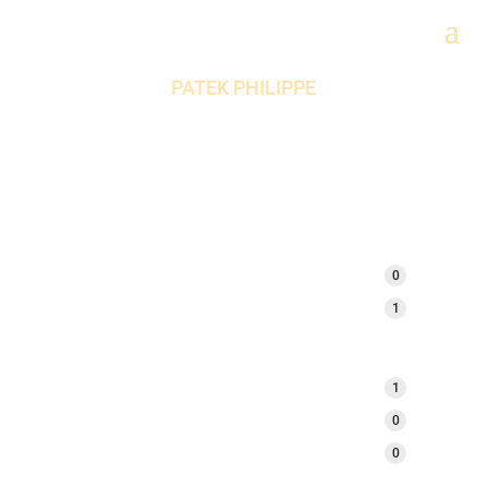
PATEK PHILIPPE
PAR STYLE
MONTRES FEMME
0
MONTRES HOMME
1
PAR CATÉGORIE
MONTRES D'EXCEPTION
1
MONTRES VINTAGE
0
STYLE MODERNE
0
PAR PRIX