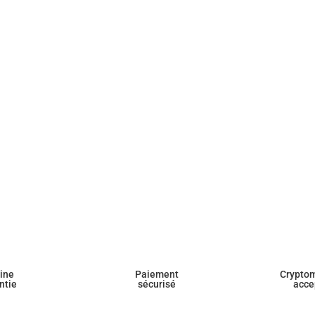
gine
Paiement
Crypto
ntie
sécurisé
acce