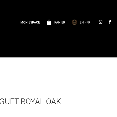
MON ESPACE
PANIER
EN
•
FR
GUET ROYAL OAK