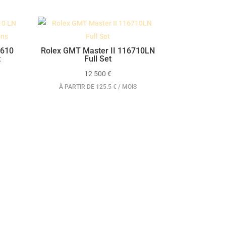
6610
Rolex GMT Master II 116710LN
t
Full Set
12 500
€
À PARTIR DE 125.5 € / MOIS