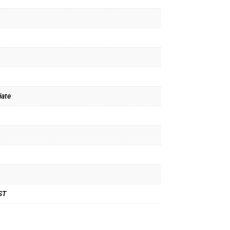
ate
ST